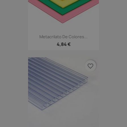
Metacrilato De Colores...
4,84 €
favorite_border