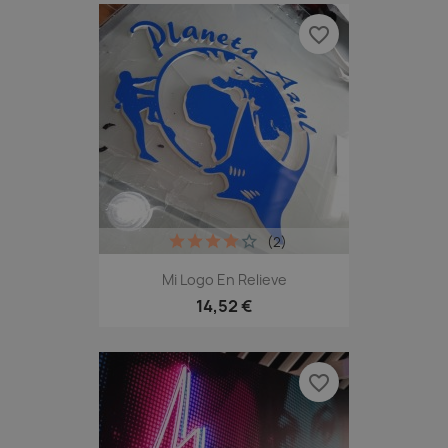
favorite_border
(2)
Mi Logo En Relieve
14,52 €
favorite_border