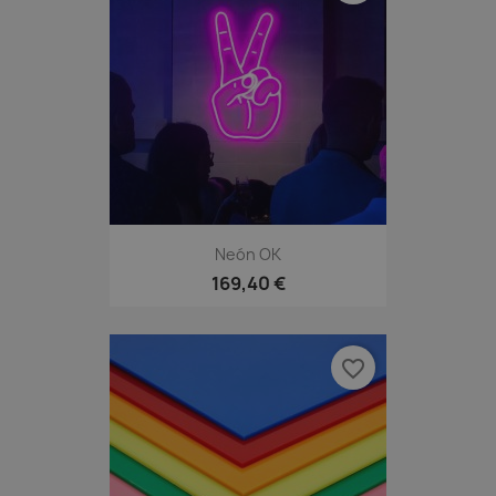
Neón OK
169,40 €
favorite_border