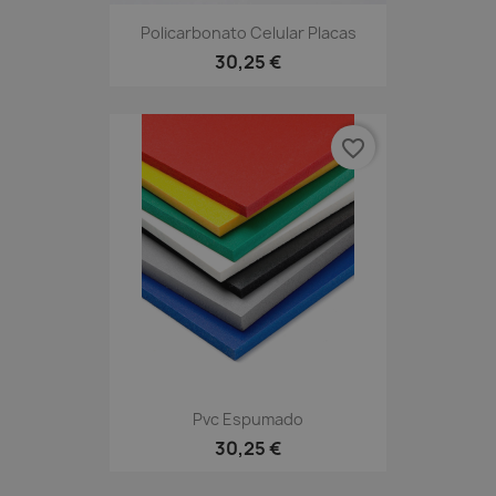
Policarbonato Celular Placas
30,25 €
favorite_border
Pvc Espumado
30,25 €