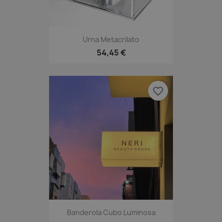
Urna Metacrilato
54,45 €
favorite_border
Banderola Cubo Luminosa