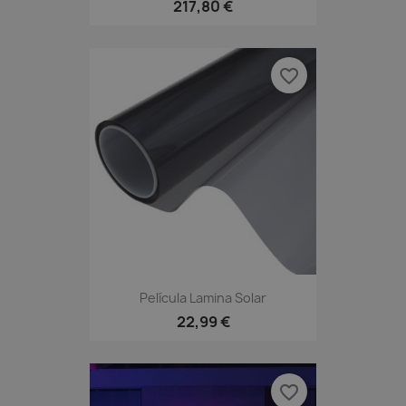
217,80 €
favorite_border
Película Lamina Solar
22,99 €
favorite_border