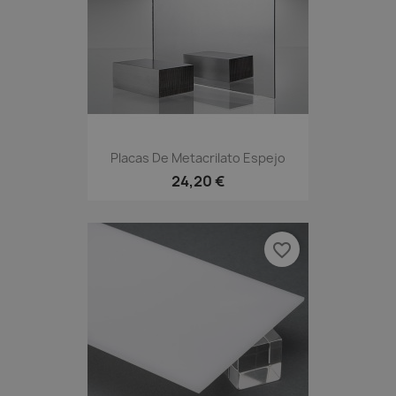
Placas De Metacrilato Espejo
24,20 €
favorite_border