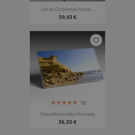
Letras Corpóreas Acero...
39,93 €
favorite_border
(2)
Placa Metacrilato Rotulada
36,30 €