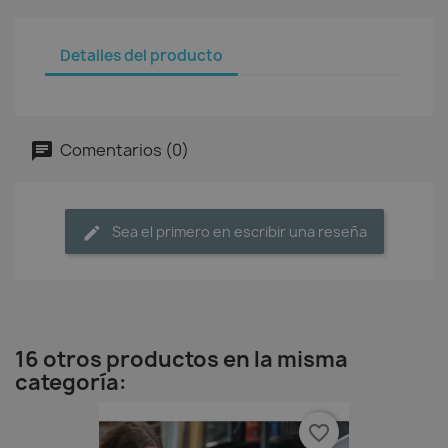
Detalles del producto
Comentarios (0)
Sea el primero en escribir una reseña
16 otros productos en la misma
categoría:
favorite_border