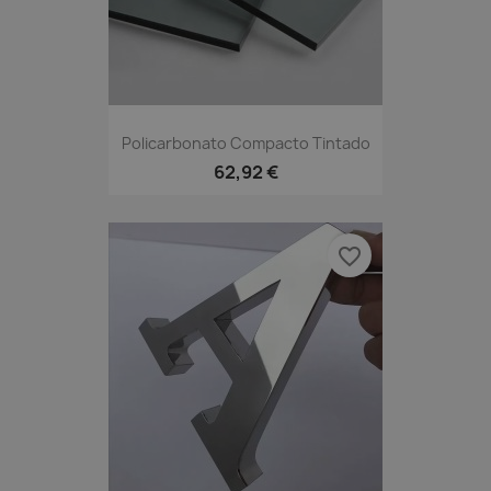
Policarbonato Compacto Tintado
62,92 €
favorite_border