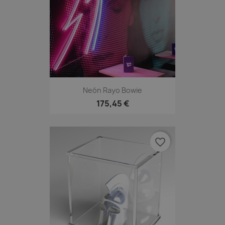
Neón Rayo Bowie
175,45 €
favorite_border