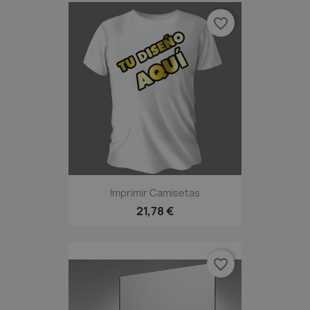
favorite_border
Imprimir Camisetas
21,78 €
favorite_border