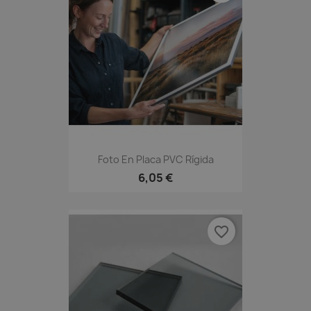
Foto En Placa PVC Rígida
6,05 €
favorite_border