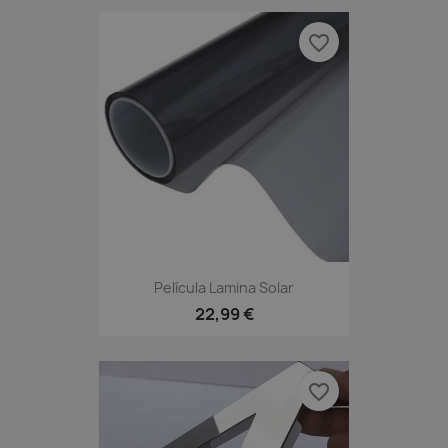
favorite_border
Película Lamina Solar
22,99 €
favorite_border