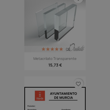
(2)
Metacrilato Transparente
15,73 €
favorite_border