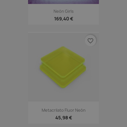
Neón Girls
169,40 €
favorite_border
Metacrilato Fluor Neón
45,98 €