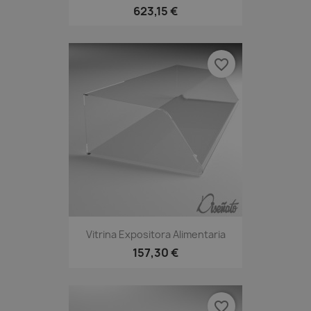
623,15 €
favorite_border
Vitrina Expositora Alimentaria
157,30 €
favorite_border