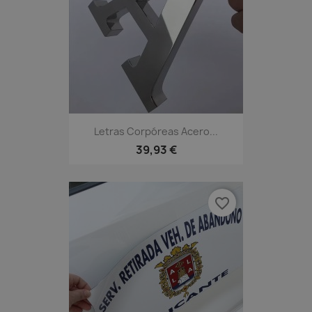
Letras Corpóreas Acero...
39,93 €
favorite_border