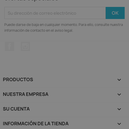
Puede darse de baja en cualquier momento. Para ello, consulte nuestra
información de contacto en el aviso legal.
Facebook
Instagram
PRODUCTOS

NUESTRA EMPRESA

SU CUENTA

INFORMACIÓN DE LA TIENDA
keyboard_arrow_down