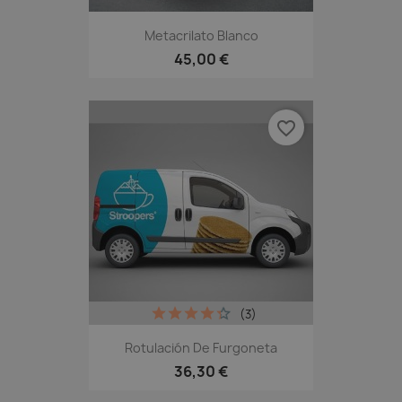
Metacrilato Blanco
45,00 €
favorite_border
(3)
Rotulación De Furgoneta
36,30 €