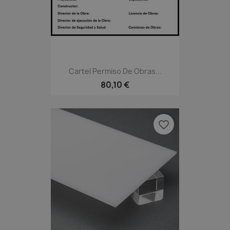
Cartel Permiso De Obras...
80,10 €
favorite_border