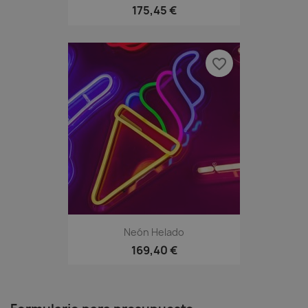
175,45 €
favorite_border
Neón Helado
169,40 €