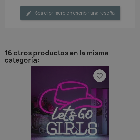
Sea el primero en escribir una reseña
16 otros productos en la misma
categoría:
favorite_border