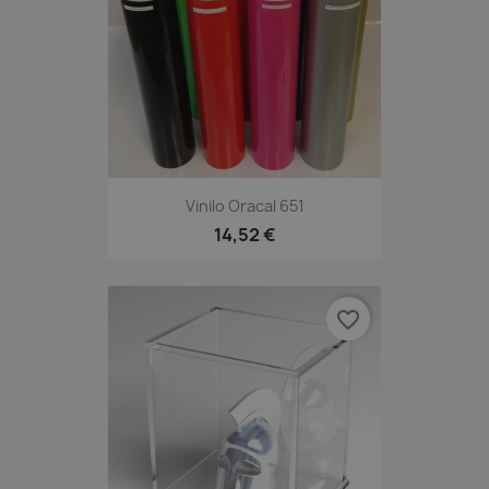
Vinilo Oracal 651
14,52 €
favorite_border