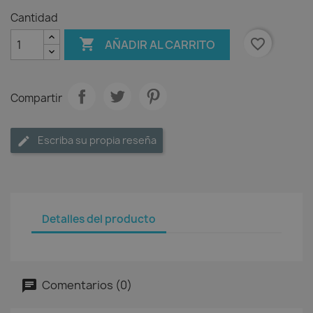
Cantidad

favorite_border
AÑADIR AL CARRITO
Compartir
Escriba su propia reseña
Detalles del producto
Comentarios (0)