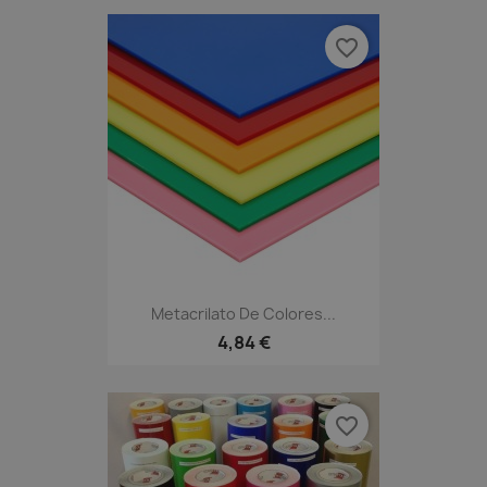
favorite_border
Metacrilato De Colores...
4,84 €
favorite_border