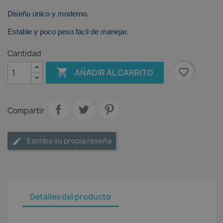
Diseño único y moderno.
Estable y poco peso fácil de manejar.
Cantidad

favorite_border
AÑADIR AL CARRITO
Compartir
Escriba su propia reseña
Detalles del producto