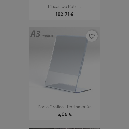
Placas De Petri...
182,71 €
favorite_border
Porta Grafica - Portamenús
6,05 €