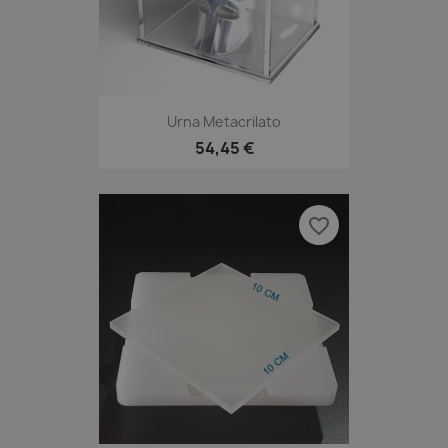
Urna Metacrilato
54,45 €
favorite_border