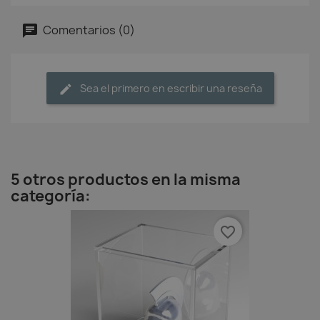
Comentarios (0)
Sea el primero en escribir una reseña
5 otros productos en la misma
categoría:
favorite_border