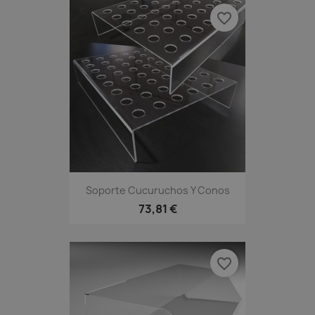
favorite_border
Soporte Cucuruchos Y Conos
73,81 €
favorite_border