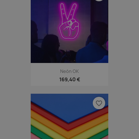
Neón OK
169,40 €
favorite_border