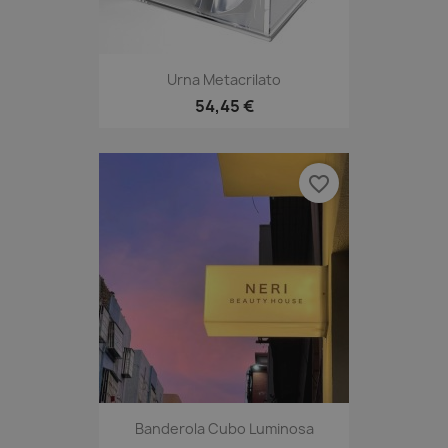
Urna Metacrilato
54,45 €
favorite_border
Banderola Cubo Luminosa