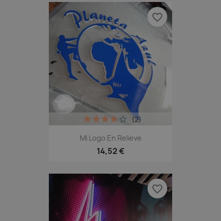
favorite_border
(2)
Mi Logo En Relieve
14,52 €
favorite_border