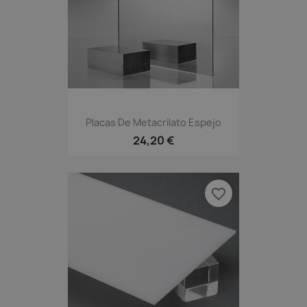
Placas De Metacrilato Espejo
24,20 €
favorite_border