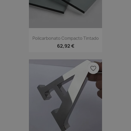
Policarbonato Compacto Tintado
62,92 €
favorite_border