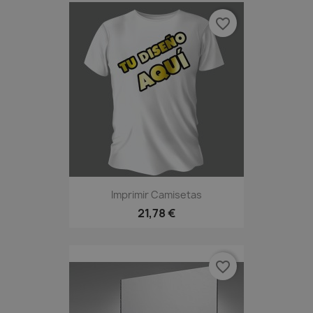
favorite_border
Imprimir Camisetas
21,78 €
favorite_border