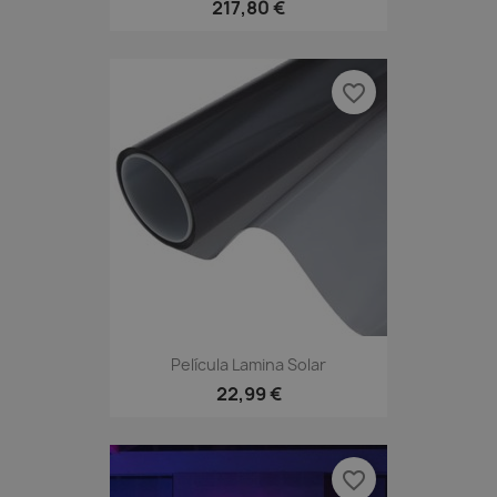
217,80 €
favorite_border
Película Lamina Solar
22,99 €
favorite_border