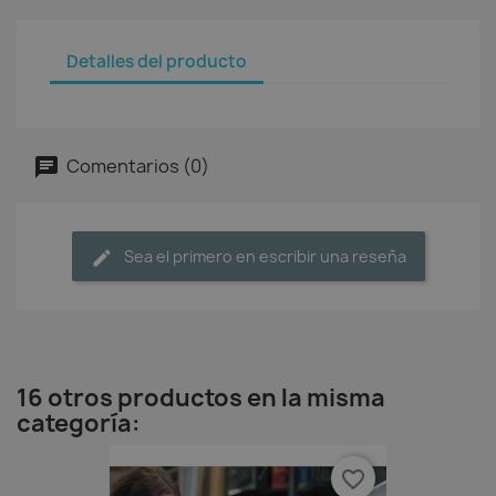
Detalles del producto
Comentarios (0)
Sea el primero en escribir una reseña
16 otros productos en la misma
categoría:
favorite_border