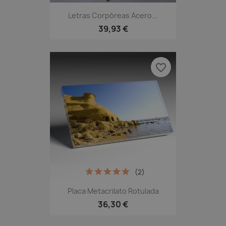
Letras Corpóreas Acero...
39,93 €
favorite_border
(2)
Placa Metacrilato Rotulada
36,30 €