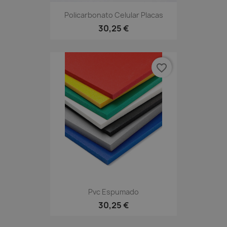
Policarbonato Celular Placas
30,25 €
favorite_border
Pvc Espumado
30,25 €