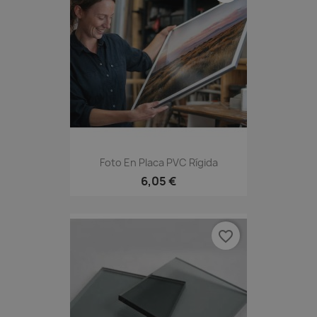
Foto En Placa PVC Rígida
6,05 €
favorite_border