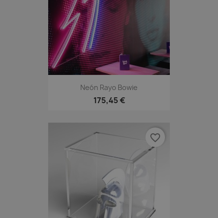
Neón Rayo Bowie
175,45 €
favorite_border