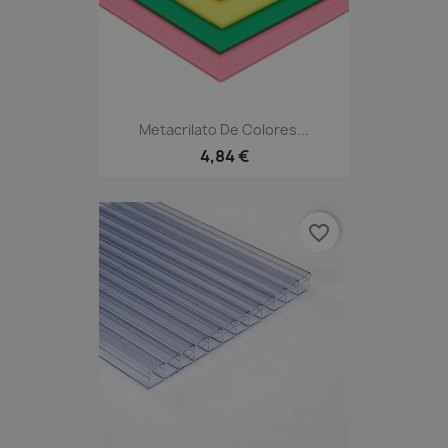
Metacrilato De Colores...
4,84 €
favorite_border