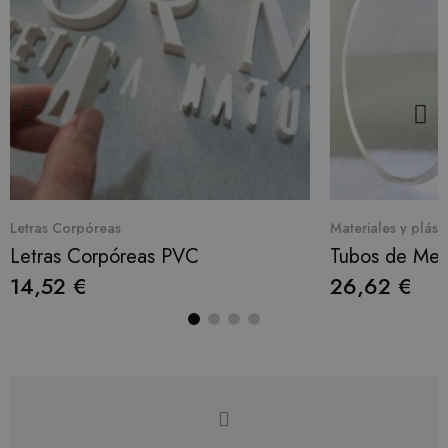
Quick View
Q
Letras Corpóreas
Materiales y plást
Letras Corpóreas PVC
Tubos de Meta
14,52 €
26,62 €