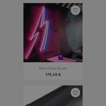
favorite_border
Neón Rayo Bowie
175,45 €
favorite_border