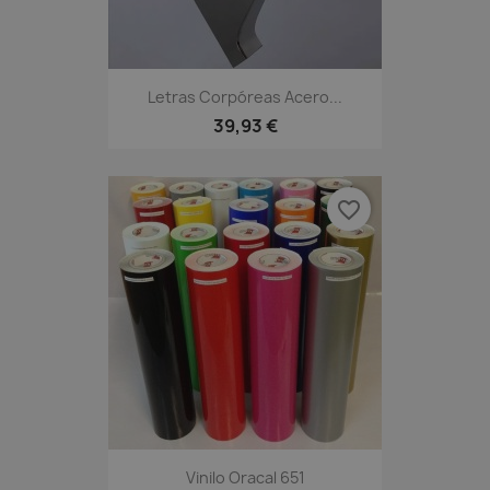
Letras Corpóreas Acero...
39,93 €
favorite_border
Vinilo Oracal 651