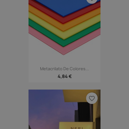
Metacrilato De Colores...
4,84 €
favorite_border