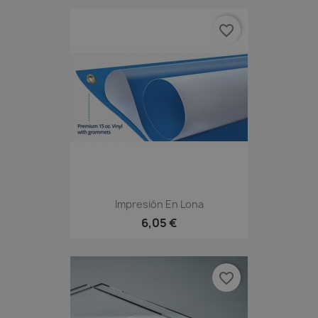
favorite_border
Impresión En Lona
6,05 €
favorite_border