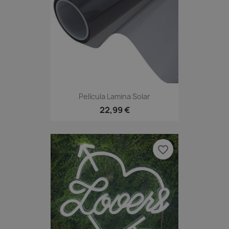
Película Lamina Solar
22,99 €
favorite_border