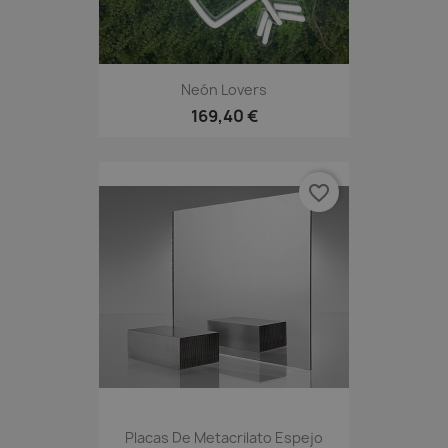
Neón Lovers
169,40 €
favorite_border
Placas De Metacrilato Espejo