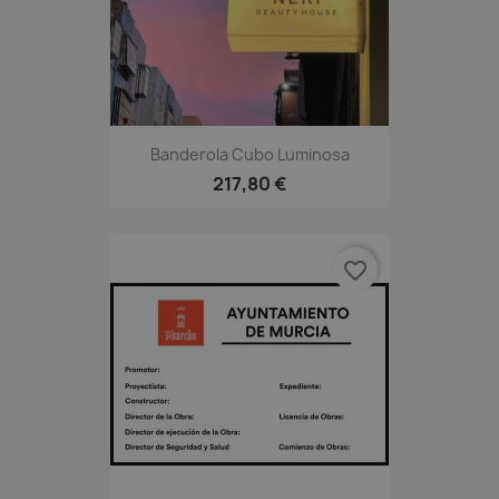
Banderola Cubo Luminosa
217,80 €
favorite_border