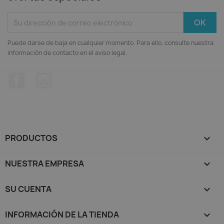
Puede darse de baja en cualquier momento. Para ello, consulte nuestra
información de contacto en el aviso legal.
Facebook
Instagram
PRODUCTOS

NUESTRA EMPRESA

SU CUENTA

INFORMACIÓN DE LA TIENDA
keyboard_arrow_down