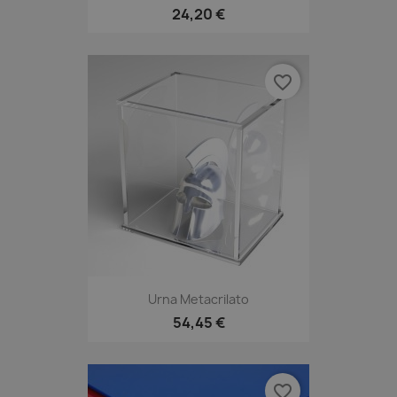
24,20 €
favorite_border
Urna Metacrilato
54,45 €
favorite_border