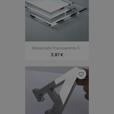
Metacrilato Transparente 3...
3,87 €
favorite_border