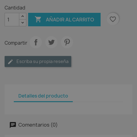
Cantidad

favorite_border
AÑADIR AL CARRITO
Compartir
Escriba su propia reseña
Detalles del producto
Comentarios (0)