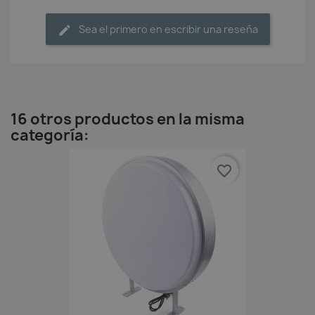
Sea el primero en escribir una reseña
16 otros productos en la misma
categoría:
favorite_border