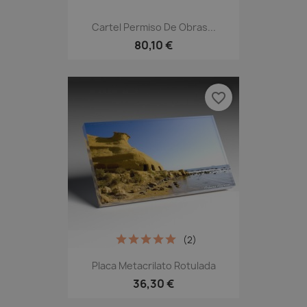
Cartel Permiso De Obras...
80,10 €
favorite_border
(2)
Placa Metacrilato Rotulada
36,30 €