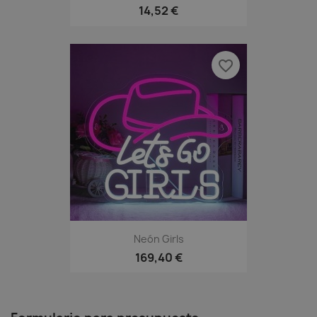
14,52 €
favorite_border
Neón Girls
169,40 €